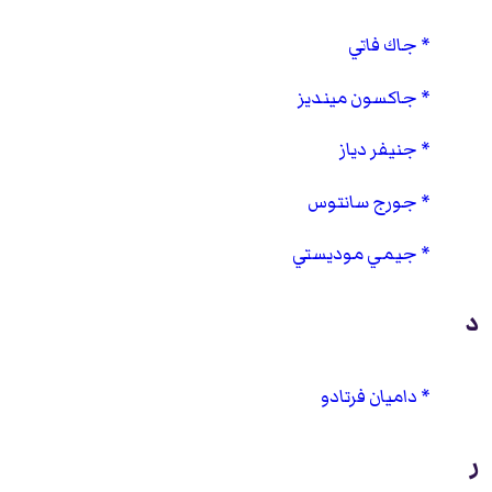
جاك فاتي
جاكسون مينديز
جنيفر دياز
جورج سانتوس
جيمي موديستي
د
داميان فرتادو
ر