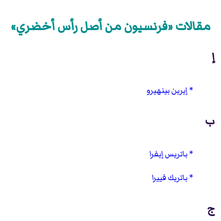
مقالات «فرنسيون من أصل رأس أخضري»
إ
إيرين بينهيرو
ب
باتريس إيفرا
باتريك فييرا
ج