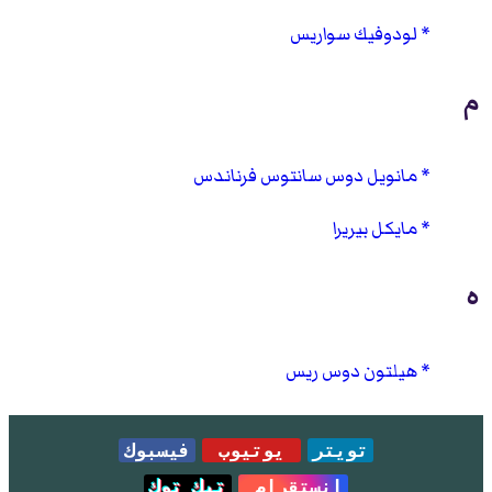
لودوفيك سواريس
م
مانويل دوس سانتوس فرناندس
مايكل بيريرا
ه
هيلتون دوس ريس
تويتر
يوتيوب
فيسبوك
انستقرام
تيك توك