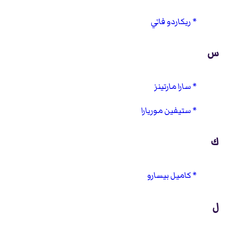
ريكاردو فاتي
س
سارا مارتينز
ستيفين موريارا
ك
كاميل بيسارو
ل