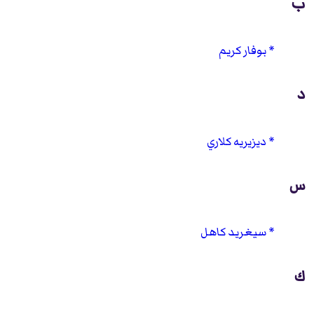
ب
بوفار كريم
د
ديزيريه كلاري
س
سيغريد كاهل
ك