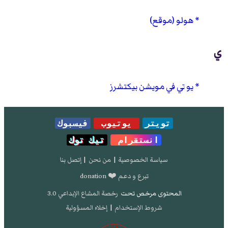
هولو (موقع)
ي
يو تي في مويشن بيكتشرز
تويتر
يوتيوب
فيسبوك
انستقرام
تيك توك
سياسة الخصوصية
|
من نحن
|
إتصل بنا
تبرع و دعم ❤️ donation
المحتوى مرخص تحت
رخصة المشاع الإبداعي 3.0
شروط الإستخدام
|
إخلاء المسؤولية