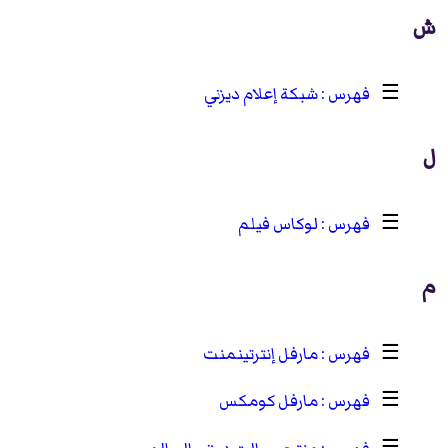
ش
☰
شبكة إعلام ديزني
ل
☰
لوكاس فيلم
م
☰
مارفل إنترتينمنت
☰
مارفل كومكس