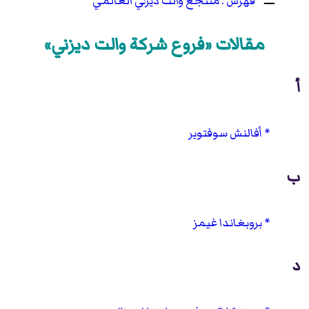
☰
منتجع والت ديزني العالمي
مقالات «فروع شركة والت ديزني»
أ
أفالنش سوفتوير
ب
بروبغاندا غيمز
د