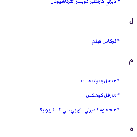
ديزني كاراكتير فويسز إنترناشيونال
ل
لوكاس فيلم
م
مارفل إنترتينمنت
مارفل كومكس
مجموعة ديزني–اي بي سي التلفزيونية
ه