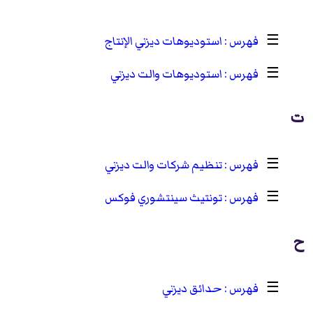
☰
استوديوهات ديزني الإنتاج
☰
استوديوهات والت ديزني
ت
☰
تنظيم شركات والت ديزني
☰
تونتيث سينتشوري فوكس
ح
☰
حدائق ديزني