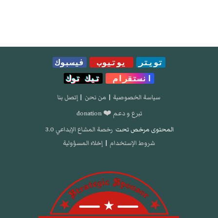
تويتر
يوتيوب
فيسبوك
انستقرام
تيك توك
سياسة الخصوصية
|
من نحن
|
إتصل بنا
تبرع و دعم ❤️ donation
المحتوى مرخص تحت
رخصة المشاع الإبداعي 3.0
شروط الإستخدام
|
إخلاء المسؤولية