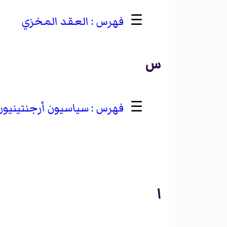
☰
العقد المخزي
س
☰
سياسيون أرجنتينيون 
ا