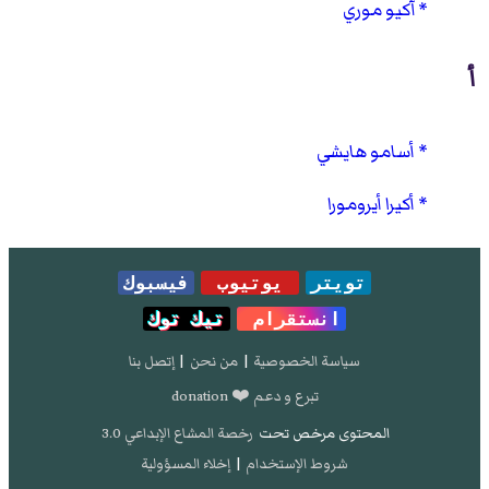
آكيو موري
أ
أسامو هايشي
أكيرا أيرومورا
تويتر
يوتيوب
فيسبوك
انستقرام
تيك توك
سياسة الخصوصية
|
من نحن
|
إتصل بنا
تبرع و دعم ❤️ donation
المحتوى مرخص تحت
رخصة المشاع الإبداعي 3.0
شروط الإستخدام
|
إخلاء المسؤولية