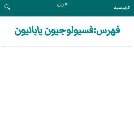
عريق
الرئيسية
🔍
فهرس:فسيولوجيون يابانيون