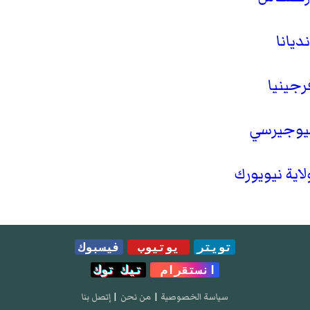
ديانا
جينيا
يوجيرسي
اية نيويورك
تويتر
يوتيوب
فيسبوك
انستقرام
تيك توك
سياسة الخصوصية
|
من نحن
|
إتصل بنا