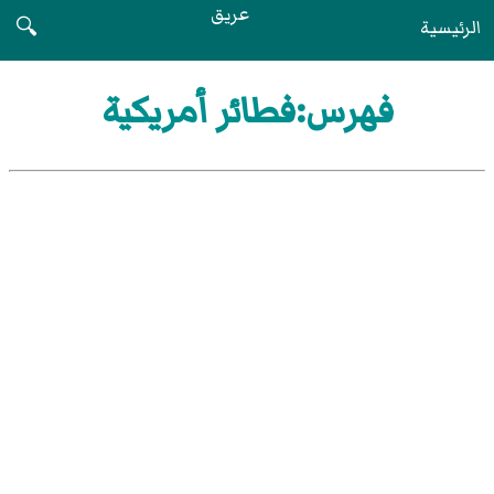
عريق
الرئيسية
🔍
فهرس:فطائر أمريكية