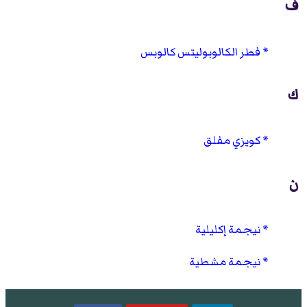
ف
فطر الكالوبوليتس كالوبس
ك
كويزي مفلق
ن
نيجمة إكليلية
نيجمة مشطية