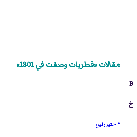
مقالات «فطريات وصفت في 1801»
B
خ
ختير رفيع