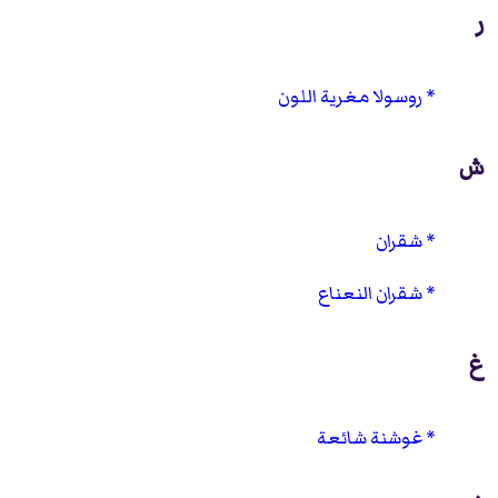
ر
روسولا مغرية اللون
ش
شقران
شقران النعناع
غ
غوشنة شائعة