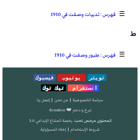
☰
ثدييات وصفت في 1910
ط
☰
طيور وصفت في 1910
تويتر
يوتيوب
فيسبوك
انستقرام
تيك توك
سياسة الخصوصية
|
من نحن
|
إتصل بنا
تبرع و دعم ❤️ donation
المحتوى مرخص تحت
رخصة المشاع الإبداعي 3.0
شروط الإستخدام
|
إخلاء المسؤولية