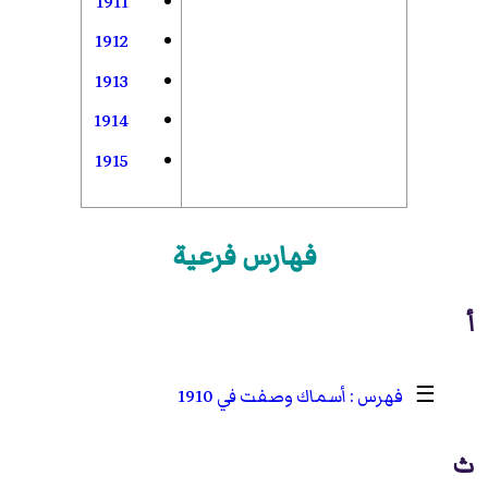
1911
1912
1913
1914
1915
فهارس فرعية
أ
☰
أسماك وصفت في 1910
ث