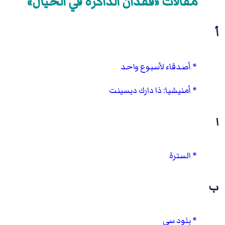
مقالات «فقدان الذاكرة في الخيال»
أ
أصدقاء لأسبوع واحد
أمنيشيا: ذا دارك ديسينت
ا
السترة
ب
بلود سي