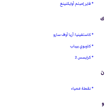
فاير إمبلم أوايكنينغ
ك
كاسلفينيا: آريا أوف سارو
كاوبوي بيباب
كرايسس 2
ن
نقطة عمياء
و