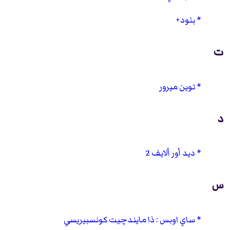
بلود+
ت
توين ميرور
د
ديد أور ألايف 2
س
ساي اوبس : ذا مايندچيت كونسبيريسي