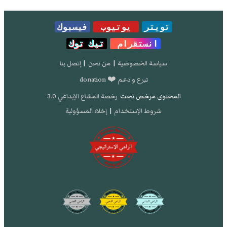
تويتر
يوتيوب
فيسبوك
انستقرام
تيك توك
سياسة الخصوصية
|
من نحن
|
إتصل بنا
تبرع و دعم ❤️ donation
المحتوى مرخص تحت
رخصة المشاع الإبداعي 3.0
شروط الإستخدام
|
إخلاء المسؤولية