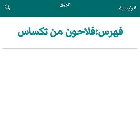
عريق
الرئيسية
🔍
فهرس:فلاحون من تكساس