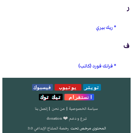
ر
ريك بيري
ف
فرانك فورد (كاتب)
تويتر
يوتيوب
فيسبوك
انستقرام
تيك توك
سياسة الخصوصية
|
من نحن
|
إتصل بنا
تبرع و دعم ❤️ donation
المحتوى مرخص تحت
رخصة المشاع الإبداعي 3.0