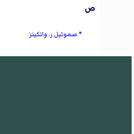
ص
صموئيل ر. واتكينز