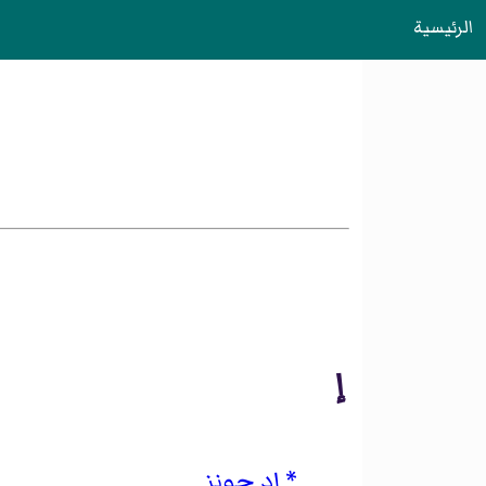
الرئيسية
إ
إد جونز