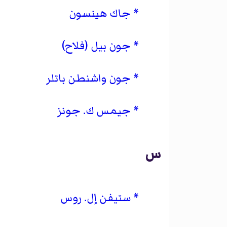
جاك هينسون
جون بيل (فلاح)
جون واشنطن باتلر
جيمس ك. جونز
س
ستيفن إل. روس