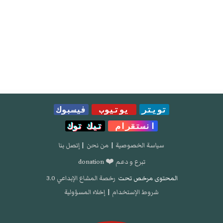
تويتر
يوتيوب
فيسبوك
انستقرام
تيك توك
سياسة الخصوصية
|
من نحن
|
إتصل بنا
تبرع و دعم ❤️ donation
المحتوى مرخص تحت
رخصة المشاع الإبداعي 3.0
شروط الإستخدام
|
إخلاء المسؤولية