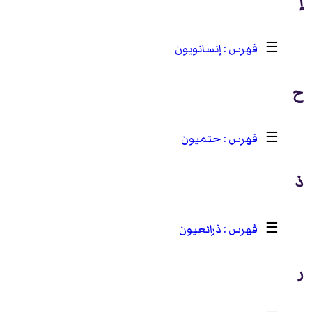
إ
☰
إنسانويون
ح
☰
حتميون
ذ
☰
ذرائعيون
ر