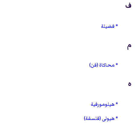
ف
فضيلة
م
محاكاة (فن)
ه
هيلومورفية
هيولى (فلسفة)