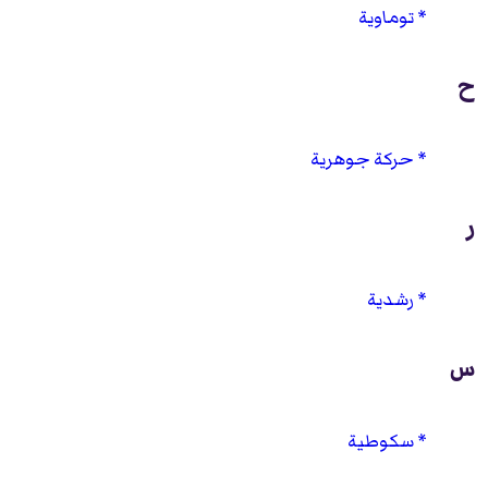
توماوية
ح
حركة جوهرية
ر
رشدية
س
سكوطية