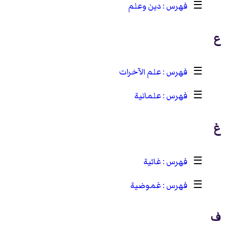
☰
دين وعلم
ع
☰
علم الآخرات
☰
علمانية
غ
☰
غائية
☰
غموضية
ف