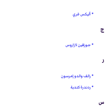
أليكس غري
ج
جوزفين لازاروس
ر
رالف والدو إمرسون
ردندرة كندية
س