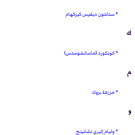
ستانتون ديفيس كيركهام
ك
كونكورد (ماساتشوستس)
م
مزرعة بروك
و
وليام إليري تشانينج