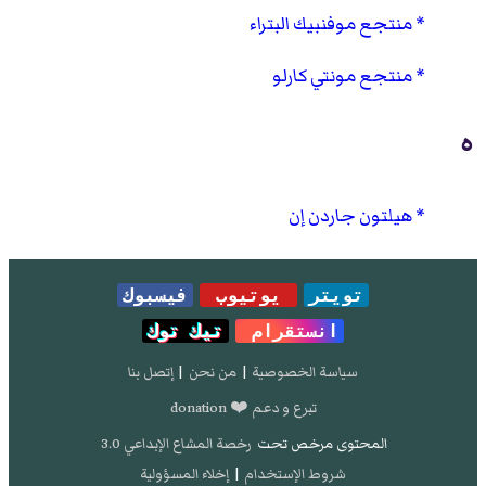
منتجع موفنبيك البتراء
منتجع مونتي كارلو
ه
هيلتون جاردن إن
تويتر
يوتيوب
فيسبوك
انستقرام
تيك توك
سياسة الخصوصية
|
من نحن
|
إتصل بنا
تبرع و دعم ❤️ donation
المحتوى مرخص تحت
رخصة المشاع الإبداعي 3.0
شروط الإستخدام
|
إخلاء المسؤولية