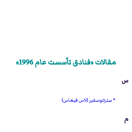
مقالات «فنادق تأسست عام 1996»
س
ستراتوسفير (لاس فيغاس)
م