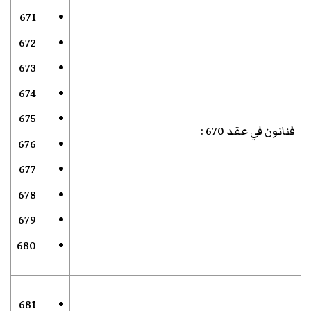
671
672
673
674
675
فنانون في عقد 670
:
676
677
678
679
680
681