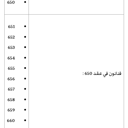
650
651
652
653
654
655
فنانون في عقد 650
:
656
657
658
659
660