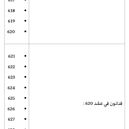
617
618
619
620
621
622
623
624
625
فنانون في عقد 620
:
626
627