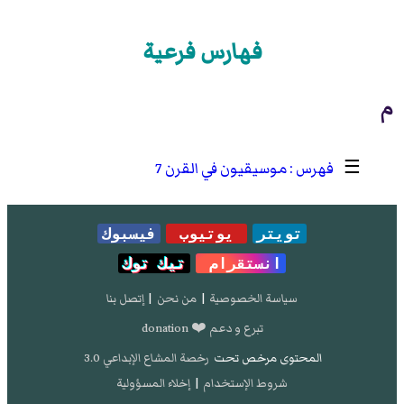
فهارس فرعية
م
☰
موسيقيون في القرن 7
تويتر
يوتيوب
فيسبوك
انستقرام
تيك توك
سياسة الخصوصية
|
من نحن
|
إتصل بنا
تبرع و دعم ❤️ donation
المحتوى مرخص تحت
رخصة المشاع الإبداعي 3.0
شروط الإستخدام
|
إخلاء المسؤولية