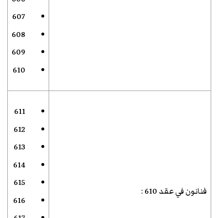
607
608
609
610
611
612
613
614
615
فنانون في عقد 610
:
616