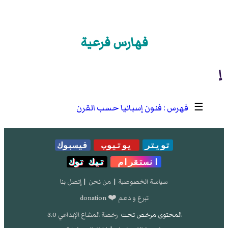
فهارس فرعية
إ
☰
فنون إسبانيا حسب القرن
تويتر
يوتيوب
فيسبوك
انستقرام
تيك توك
سياسة الخصوصية
|
من نحن
|
إتصل بنا
تبرع و دعم ❤️ donation
المحتوى مرخص تحت
رخصة المشاع الإبداعي 3.0