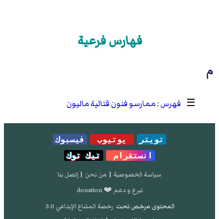
فهارس فرعية
م
☰
ممارسو فنون قتالية ماليون
تويتر
يوتيوب
فيسبوك
انستقرام
تيك توك
سياسة الخصوصية
|
من نحن
|
إتصل بنا
تبرع و دعم ❤️ donation
المحتوى مرخص تحت
رخصة المشاع الإبداعي 3.0