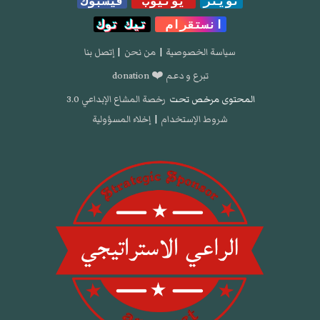
تويتر
يوتيوب
فيسبوك
انستقرام
تيك توك
سياسة الخصوصية
|
من نحن
|
إتصل بنا
تبرع و دعم ❤️ donation
المحتوى مرخص تحت
رخصة المشاع الإبداعي 3.0
شروط الإستخدام
|
إخلاء المسؤولية