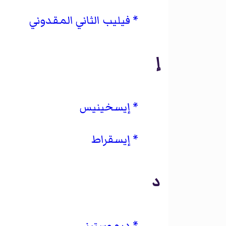
فيليب الثاني المقدوني
إ
إيسخينيس
إيسقراط
د
ديموستيني