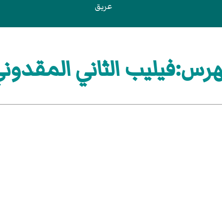
عريق
رس:فيليب الثاني المقدون