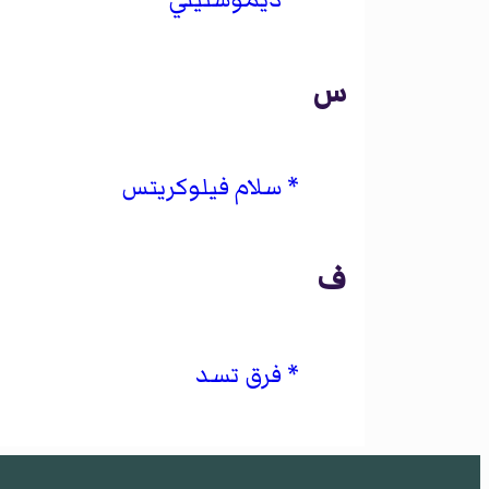
س
سلام فيلوكريتس
ف
فرق تسد