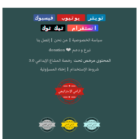
تويتر
يوتيوب
فيسبوك
انستقرام
تيك توك
سياسة الخصوصية
|
من نحن
|
إتصل بنا
تبرع و دعم ❤️ donation
المحتوى مرخص تحت
رخصة المشاع الإبداعي 3.0
شروط الإستخدام
|
إخلاء المسؤولية