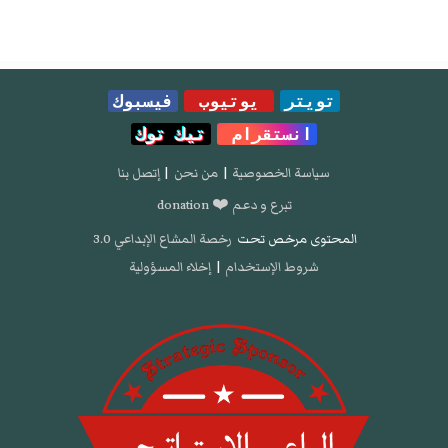
تويتر
يوتيوب
فيسبوك
انستقرام
تيك توك
سياسة الخصوصية
|
من نحن
|
إتصل بنا
تبرع و دعم ❤️ donation
المحتوى مرخص تحت
رخصة المشاع الإبداعي 3.0
شروط الإستخدام
|
إخلاء المسؤولية