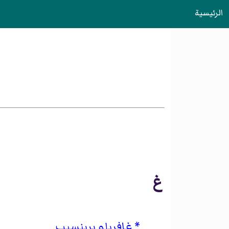
الرئيسية
غ
غافريلو برينسيب