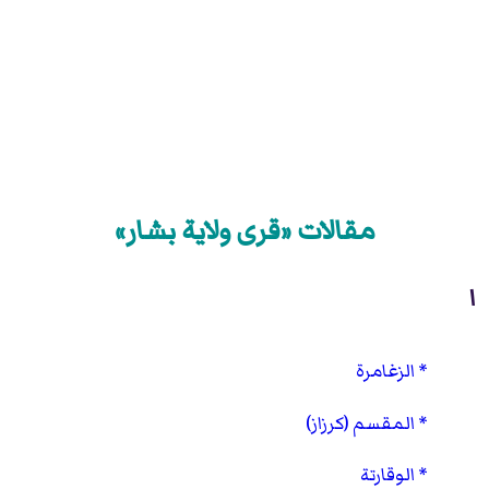
مقالات «قرى ولاية بشار»
ا
الزغامرة
المقسم (كرزاز)
الوقارتة