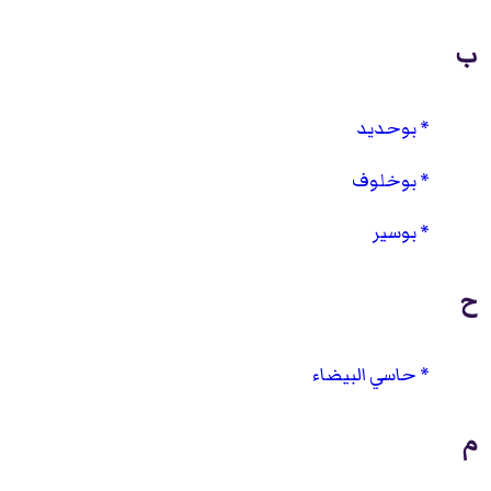
ب
بوحديد
بوخلوف
بوسير
ح
حاسي البيضاء
م