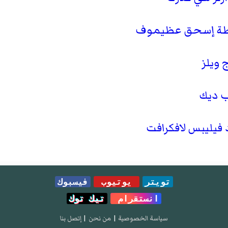
طة إسحق عظيموف
ويلز
 ديك
فيليبس لافكرافت
تويتر
يوتيوب
فيسبوك
انستقرام
تيك توك
سياسة الخصوصية
|
من نحن
|
إتصل بنا