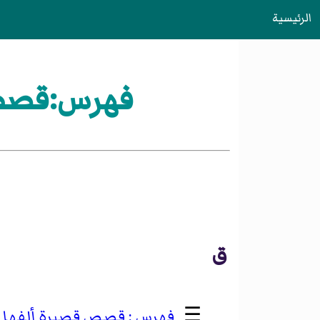
الرئيسية
فهرس:قصص 
ق
☰
قصص قصيرة ألفها آر