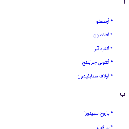
أ
أرسطو
أفلاطون
ألفرد آير
أنتوني جرايلنج
أولاف ستابليدون
ب
باروخ سبينوزا
بو فولر