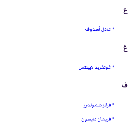
ع
عادل أسدوف
غ
غوتفريد لايبنتس
ف
فرانز شمولدرز
فريمان دايسون