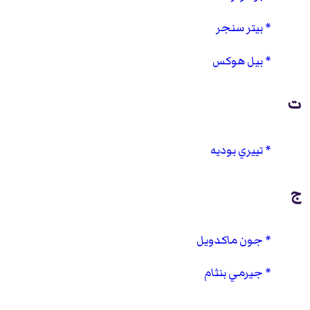
بيتر سنجر
بيل هوكس
ت
تييري بوديه
ج
جون ماكدويل
جيرمي بنثام