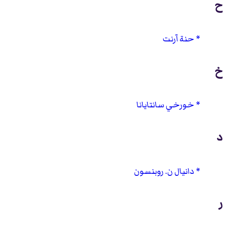
ح
حنة آرنت
خ
خورخي سانتايانا
د
دانيال ن. روبنسون
ر