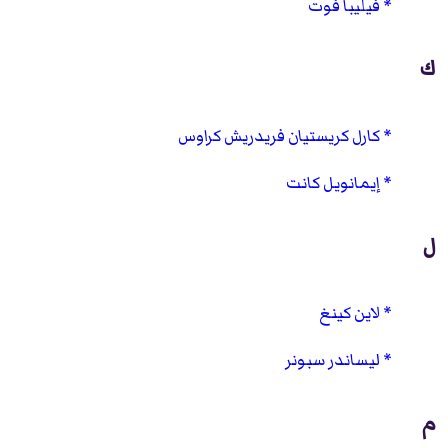
فيليبا فوت
ك
كارل كريستيان فريدريش كراوس
إيمانويل كانت
ل
لاين كينغ
ليساندر سبونر
م