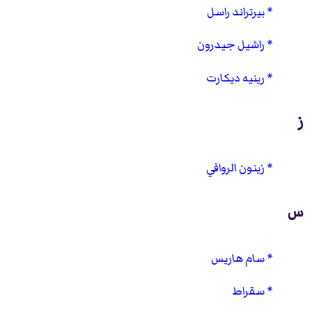
بيرتراند راسل
راشيل جيدرون
رينيه ديكارت
ز
زينون الرواقي
س
سام هاريس
سقراط