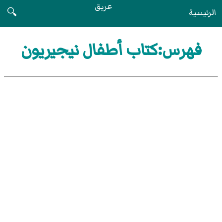
عريق
الرئيسية
🔍
فهرس:كتاب أطفال نيجيريون