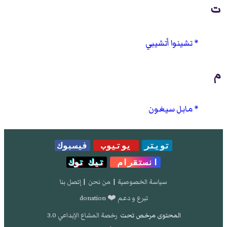
ت
تشينوا أتشيبي
م
مابل سيغون
تويتر
يوتيوب
فيسبوك
انستقرام
تيك توك
سياسة الخصوصية
|
من نحن
|
إتصل بنا
تبرع و دعم ❤️ donation
المحتوى مرخص تحت
رخصة المشاع الإبداعي 3.0