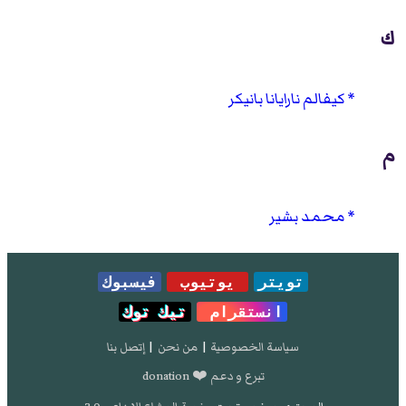
ك
كيفالم نارايانا بانيكر
م
محمد بشير
تويتر
يوتيوب
فيسبوك
انستقرام
تيك توك
سياسة الخصوصية
|
من نحن
|
إتصل بنا
تبرع و دعم ❤️ donation