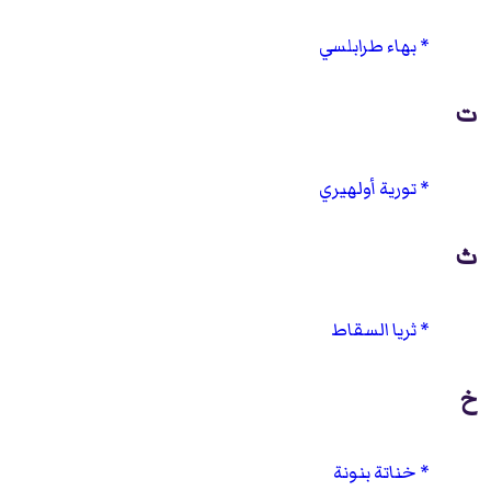
بهاء طرابلسي
ت
تورية أولهيري
ث
ثريا السقاط
خ
خناتة بنونة