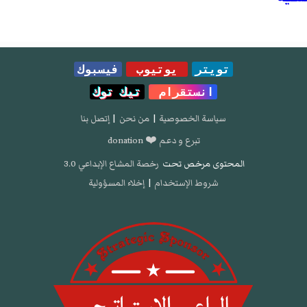
تويتر
يوتيوب
فيسبوك
انستقرام
تيك توك
سياسة الخصوصية
|
من نحن
|
إتصل بنا
تبرع و دعم ❤️ donation
المحتوى مرخص تحت
رخصة المشاع الإبداعي 3.0
شروط الإستخدام
|
إخلاء المسؤولية