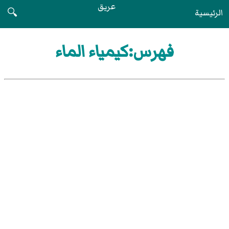
عريق
الرئيسية
🔍
فهرس:كيمياء الماء