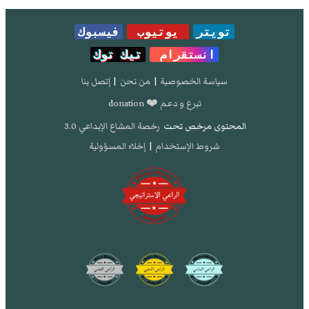
تويتر
يوتيوب
فيسبوك
انستقرام
تيك توك
سياسة الخصوصية
|
من نحن
|
إتصل بنا
تبرع و دعم ❤️ donation
المحتوى مرخص تحت
رخصة المشاع الإبداعي 3.0
شروط الإستخدام
|
إخلاء المسؤولية