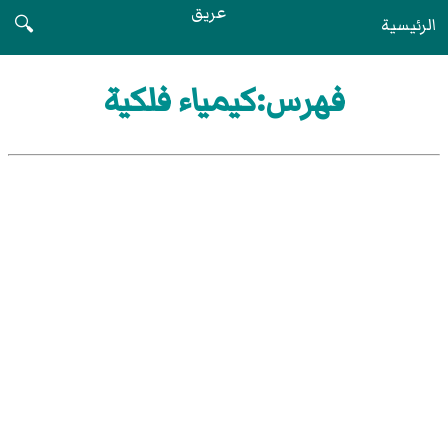
عريق
الرئيسية
🔍
فهرس:كيمياء فلكية