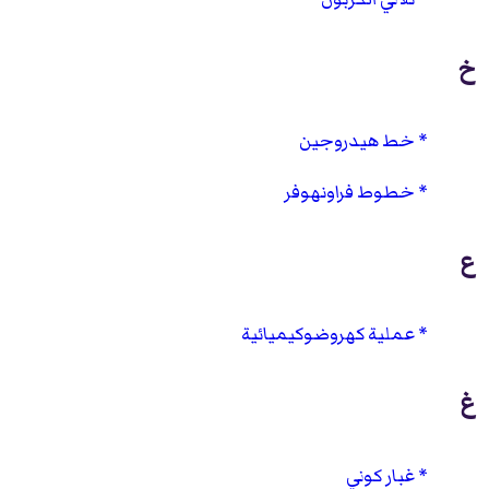
خ
خط هيدروجين
خطوط فراونهوفر
ع
عملية كهروضوكيميائية
غ
غبار كوني