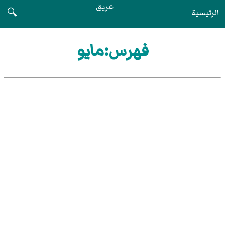
عريق
الرئيسية
🔍
فهرس:مايو