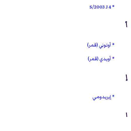
S/2003 J 4
أ
أوتوني (قمر)
أويدي (قمر)
إ
إيريدومي
ا