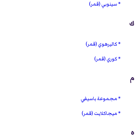
سينوبي (قمر)
ك
كاليرهوي (قمر)
كوري (قمر)
م
مجموعة باسيفي
ميجاكلايت (قمر)
ه