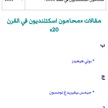
مقالات «محامون اسكتلنديون في القرن
20»
ب
بولي هيغينز
ج
جيمس بيفيريدغ تومسون
د