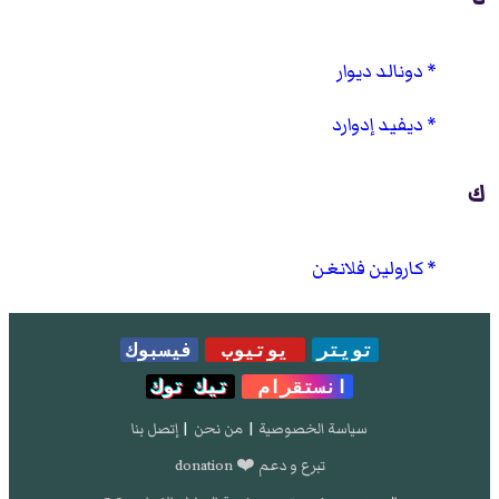
دونالد ديوار
ديفيد إدوارد
ك
كارولين فلانغن
تويتر
يوتيوب
فيسبوك
انستقرام
تيك توك
سياسة الخصوصية
|
من نحن
|
إتصل بنا
تبرع و دعم ❤️ donation