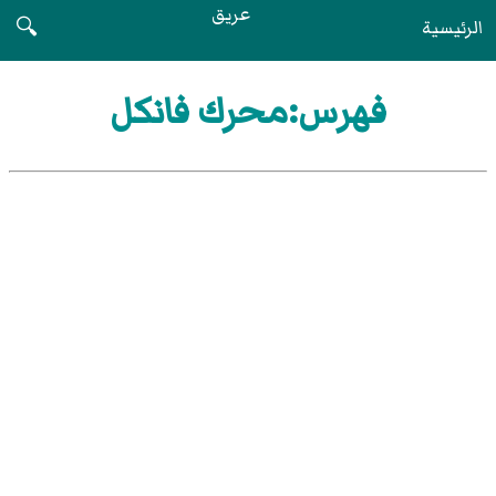
عريق
الرئيسية
🔍
فهرس:محرك فانكل