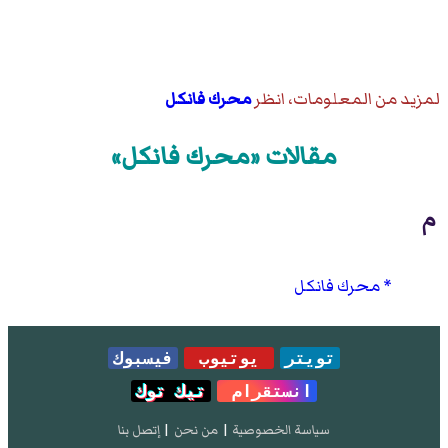
لمزيد من المعلومات، انظر
محرك فانكل
مقالات «محرك فانكل»
م
محرك فانكل
تويتر
يوتيوب
فيسبوك
انستقرام
تيك توك
سياسة الخصوصية
|
من نحن
|
إتصل بنا