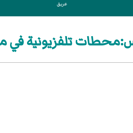
عريق
:محطات تلفزيونية في ما