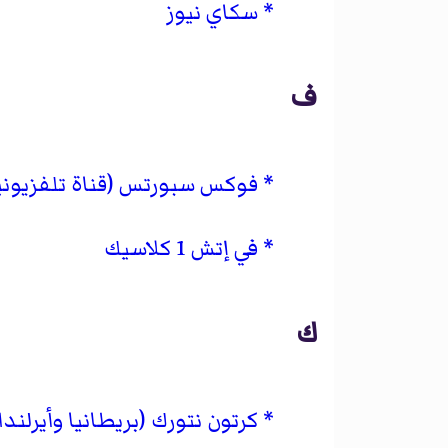
سكاي نيوز
ف
فوكس سبورتس (قناة تلفزيونية
في إتش 1 كلاسيك
ك
كرتون نتورك (بريطانيا وأيرلندا)