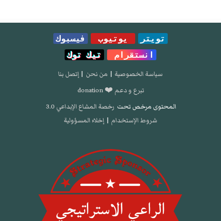
تويتر
يوتيوب
فيسبوك
انستقرام
تيك توك
سياسة الخصوصية
|
من نحن
|
إتصل بنا
تبرع و دعم ❤️ donation
المحتوى مرخص تحت
رخصة المشاع الإبداعي 3.0
شروط الإستخدام
|
إخلاء المسؤولية