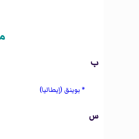
مق
ب
بوينق (إيطاليا)
س