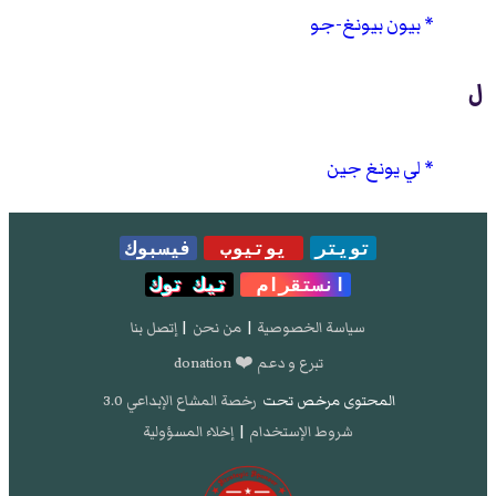
بيون بيونغ-جو
ل
لي يونغ جين
تويتر
يوتيوب
فيسبوك
انستقرام
تيك توك
سياسة الخصوصية
|
من نحن
|
إتصل بنا
تبرع و دعم ❤️ donation
المحتوى مرخص تحت
رخصة المشاع الإبداعي 3.0
شروط الإستخدام
|
إخلاء المسؤولية