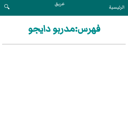
عريق
الرئيسية
🔍
فهرس:مدربو دايجو