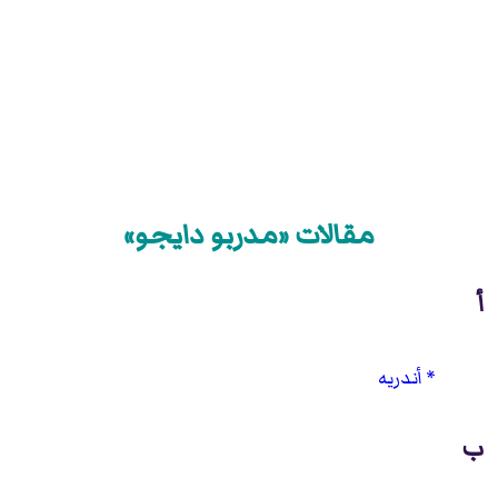
مقالات «مدربو دايجو»
أ
أندريه
ب