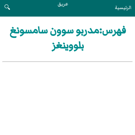
عريق
الرئيسية
🔍
فهرس:مدربو سوون سامسونغ
بلووينغز