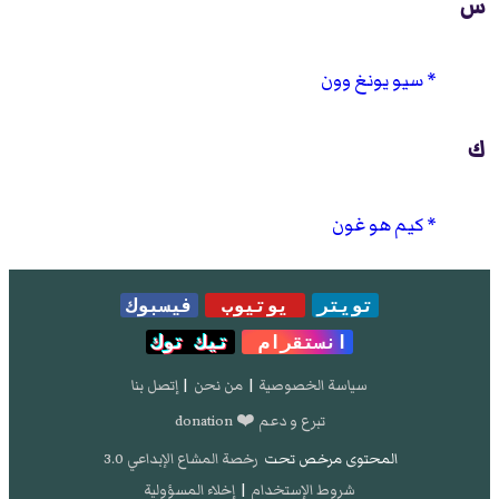
س
سيو يونغ وون
ك
كيم هو غون
تويتر
يوتيوب
فيسبوك
انستقرام
تيك توك
سياسة الخصوصية
|
من نحن
|
إتصل بنا
تبرع و دعم ❤️ donation
المحتوى مرخص تحت
رخصة المشاع الإبداعي 3.0
شروط الإستخدام
|
إخلاء المسؤولية