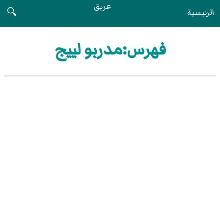
عريق
الرئيسية
🔍
فهرس:مدربو لييج