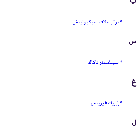
ب
برانيسلاف سيكيوليتش
س
سيلفستر تاكاك
غ
إيريك غيريتس
ل