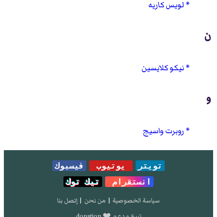
لويس كاريه
ن
نيكو كلايسين
و
روبرت واسيج
تويتر
يوتيوب
فيسبوك
انستقرام
تيك توك
سياسة الخصوصية
|
من نحن
|
إتصل بنا
تبرع و دعم ❤️ donation