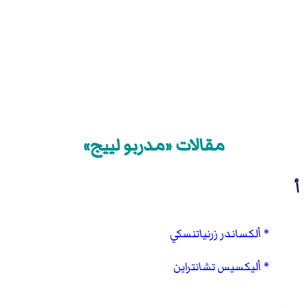
مقالات «مدربو لييج»
أ
ألكساندر زرنياتنسكي
أليكسيس تشانتراين