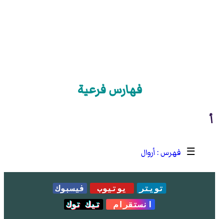
فهارس فرعية
أ
☰
أروال
تويتر
يوتيوب
فيسبوك
انستقرام
تيك توك