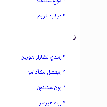
دوغ ستيفنز
ديفيد فروم
ر
راندي تشارلز مورين
رايتشل مكأدامز
رون مكينون
ريك ميرسر