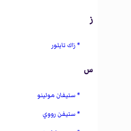
ز
زاك تايلور
س
ستيفان مولينو
ستيفن رووي