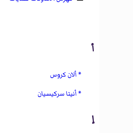
أ
ألان كروس
أنيتا سركيسيان
إ