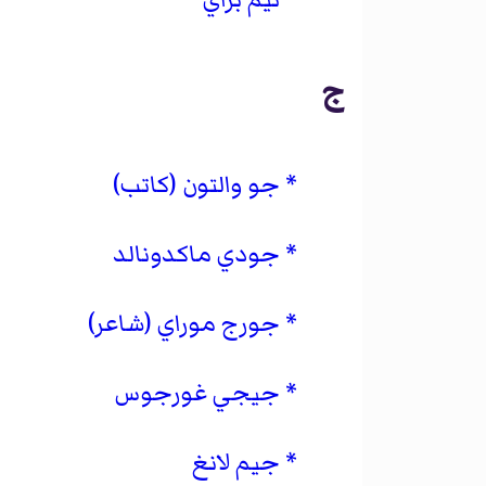
ج
جو والتون (كاتب)
جودي ماكدونالد
جورج موراي (شاعر)
جيجي غورجوس
جيم لانغ