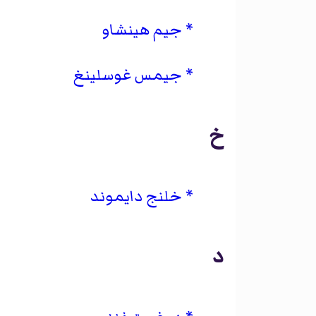
جيم هينشاو
جيمس غوسلينغ
خ
خلنج دايموند
د