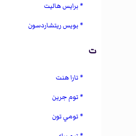
برايس هاليت
بويس ريتشاردسون
ت
تارا هنت
توم جرين
تومي تون
تيم براي