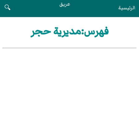
عريق
الرئيسية
🔍
فهرس:مديرية حجر