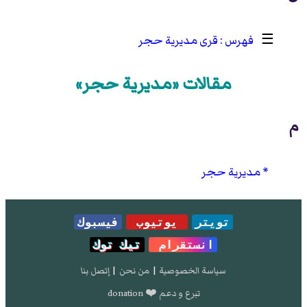
☰
قرى مديرية حجر
مقالات «مديرية حجر»
م
مديرية حجر
تويتر
يوتيوب
فيسبوك
انستقرام
تيك توك
سياسة الخصوصية
|
من نحن
|
إتصل بنا
تبرع و دعم ❤️ donation