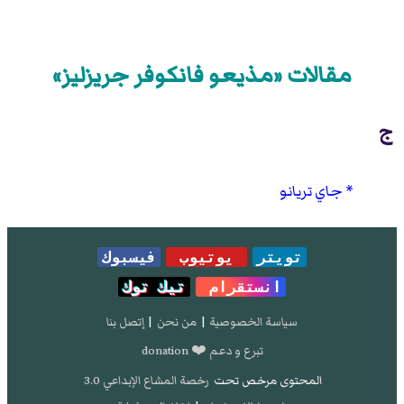
مقالات «مذيعو فانكوفر جريزليز»
ج
جاي تريانو
تويتر
يوتيوب
فيسبوك
انستقرام
تيك توك
سياسة الخصوصية
|
من نحن
|
إتصل بنا
تبرع و دعم ❤️ donation
المحتوى مرخص تحت
رخصة المشاع الإبداعي 3.0