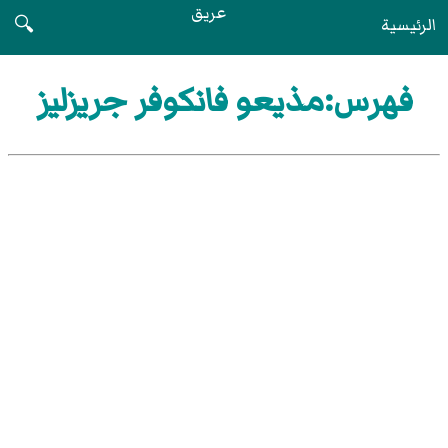
عريق
الرئيسية
🔍
فهرس:مذيعو فانكوفر جريزليز