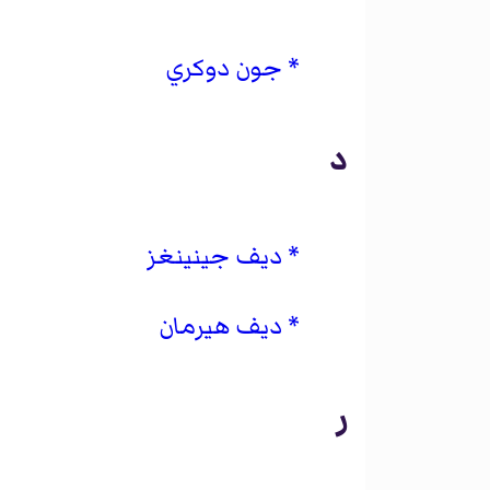
جون دوكري
د
ديف جينينغز
ديف هيرمان
ر