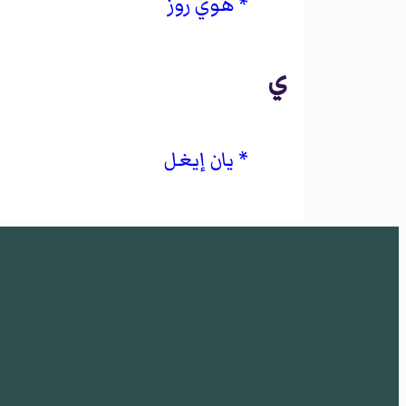
هوي روز
ي
يان إيغل