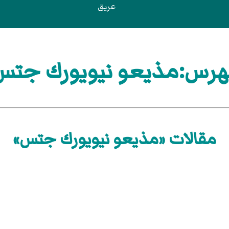
عريق
هرس:مذيعو نيويورك جتس
مقالات «مذيعو نيويورك جتس»