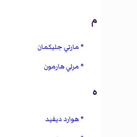
م
مارتي جليكمان
مرلي هارمون
ه
هوارد ديفيد