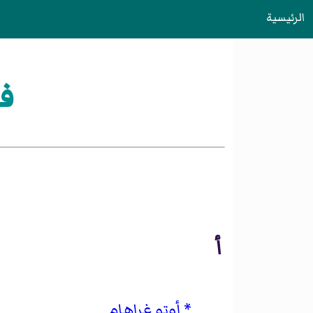
الرئيسية
ف
أ
أوتو غراهام