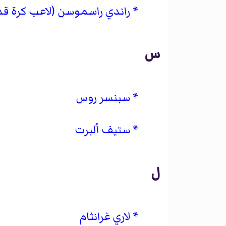
راندي راسموسن (لاعب كرة قدم
س
سبنسر روس
ستيف ألبرت
ل
لاري غرانثام