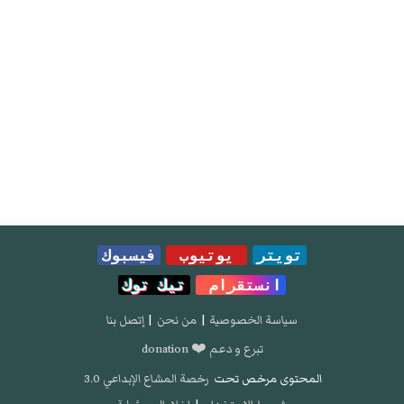
تويتر
يوتيوب
فيسبوك
انستقرام
تيك توك
سياسة الخصوصية
|
من نحن
|
إتصل بنا
تبرع و دعم ❤️ donation
المحتوى مرخص تحت
رخصة المشاع الإبداعي 3.0