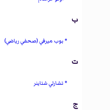
ب
بوب ميرفي (صحفي رياضي)
ت
تشارلي شتاينر
ج