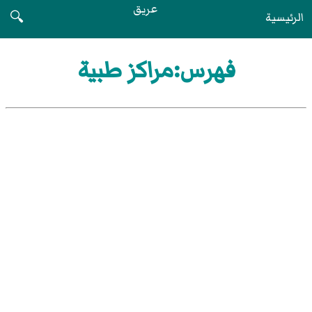
عريق
الرئيسية
🔍
فهرس:مراكز طبية