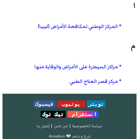
ا
المركز الوطني لمكافحة الأمراض (ليبيا)
م
مراكز السيطرة على الأمراض والوقاية منها
مركز قصر العلاج الطبي
تويتر
يوتيوب
فيسبوك
انستقرام
تيك توك
سياسة الخصوصية
|
من نحن
|
إتصل بنا
تبرع و دعم ❤️ donation