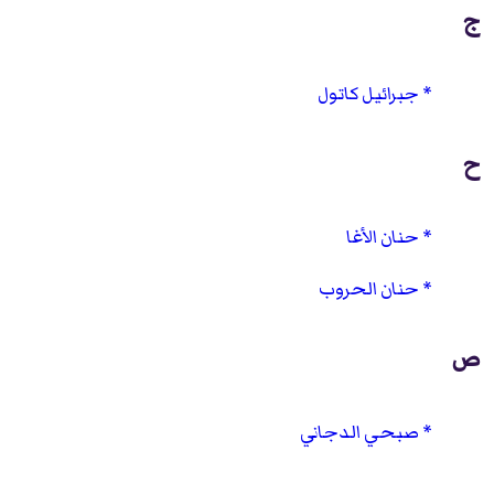
ج
جبرائيل كاتول
ح
حنان الأغا
حنان الحروب
ص
صبحي الدجاني