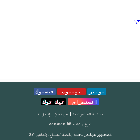
ي
تويتر
يوتيوب
فيسبوك
انستقرام
تيك توك
سياسة الخصوصية
|
من نحن
|
إتصل بنا
تبرع و دعم ❤️ donation
المحتوى مرخص تحت
رخصة المشاع الإبداعي 3.0