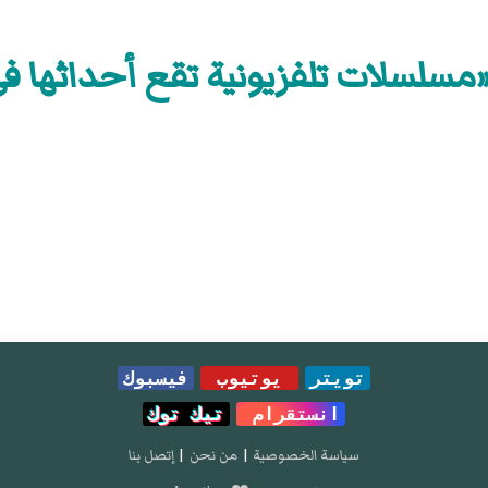
سلسلات تلفزيونية تقع أحداثها في 985
تويتر
يوتيوب
فيسبوك
انستقرام
تيك توك
سياسة الخصوصية
|
من نحن
|
إتصل بنا