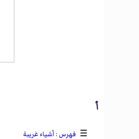
أ
☰
أشياء غريبة