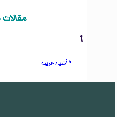
مقالات «م
أ
أشياء غريبة